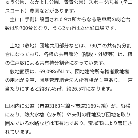
ゅう公園、なかよし公園、青青公園）スポーツ広場（テニ
スコート）農園などがあります。
主に山手側に設置された9カ所からなる駐車場の総合台
数は約700台となり、うち2ヶ所は立体駐車場です。
土地（敷地）団地共用部分などは、790戸の共有持分割
合になっており、各棟の共用部分（階段・外壁等）は、棟
の住戸数による共有持分割合になっています。
敷地面積は、69,098㎡41で、団地建物所有権者敷地権
の用地が９筆、団地管理組合法人所有権が１筆あり、一戸
当たりにすると約87.45㎡、約26.5坪になります。
団地内に公道（市道3163号線～市道3169号線）が、縦横
にあり、防火水槽（2ヶ所）や東側の緑地及び団地を取り
囲んでいる水路などは市有地であり、宝塚市により管理さ
れています。