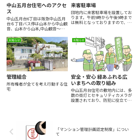
中山五月台住宅へのアクセ
来客駐車場
ス
団地内に来客駐車場を設置してお
ります。午前9時から午後9時まで
中山五月台6丁目は阪急中山五月
は無料となっておりますので、管
台６丁目バス停は山本から中山観
理組合事務室までお申し込みくだ
音、山本から山本,中山観音～中
さい。21:00〜翌9:00の間は一晩
山観音いろいろな交通手段があり
500円の利用料金がかかります。
ます
お知らせ
お知らせ
利用料金は後日管理組合に納めて
ください。とてもおもっと読む
管理組合
安全・安心 緑あふれる広
いまちへの取り組み
所有権者が全てを考え行動する住
宅
中山五月台住宅の敷地内には、多
数の街灯とセキュリティカメラが
設置されており、防犯に役立てて
います。
「マンション管理計画認定制度」につい
て