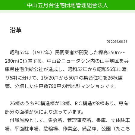
中山五月台住宅団地管理組合法人
沿革
2024.06.26
昭和52年（1977年）民間業者が開発した標高250ｍ〜
280ｍに位置する、中山台ニュータウン内の山手地区を兵
庫県住宅供給公社が造成し、昭和52年から昭和56年に渡
り5期に分けて、1棟20戸から50戸の集合住宅を26棟建
築、分譲した住戸数790戸の団地型マンションです。
26棟のうちPC構造棟が18棟、RＣ構造が8棟あり、専有
部分の面積が棟により違っています。
付属施設として、集会所、管理事務所、書庫、立体駐車
場、平面駐車場、駐輪場、作業室、備品庫、公園（たこち